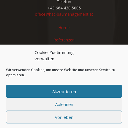
Telefon
+43 664 438 5005
office@hsc-baumanagement.at
Home
Referenzen
Leistungen
Cookie-Zustimmung
verwalten
Teamgeist
Wir verwenden Cookies, um unsere Website und unseren Service zu
optimieren.
Stellenangebote
Kontakt
Akzeptieren
Impressum | Datenschutz
Ablehnen
Cookie-Richtlinie (EU)
Vorlieben