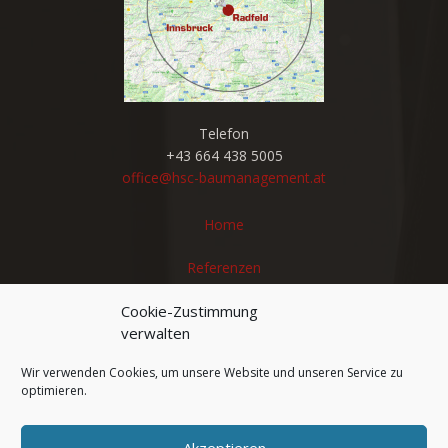
Telefon
+43 664 438 5005
office@hsc-baumanagement.at
Home
Referenzen
Leistungen
Cookie-Zustimmung
verwalten
Teamgeist
Wir verwenden Cookies, um unsere Website und unseren Service zu
optimieren.
Stellenangebote
Kontakt
Akzeptieren