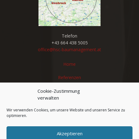
Telefon
+43 664 438 5005
office@hsc-baumanagement.at
Home
Referenzen
Leistungen
Cookie-Zustimmung
verwalten
Teamgeist
Wir verwenden Cookies, um unsere Website und unseren Service zu
optimieren.
Stellenangebote
Kontakt
Akzeptieren